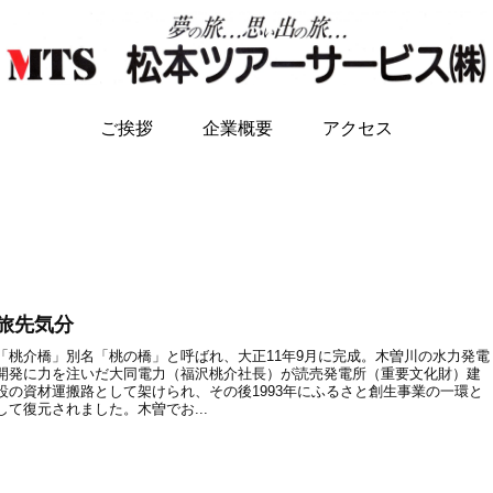
ご挨拶
企業概要
アクセス
旅先気分
「桃介橋」別名「桃の橋」と呼ばれ、大正11年9月に完成。木曽川の水力発電
開発に力を注いだ大同電力（福沢桃介社長）が読売発電所（重要文化財）建
設の資材運搬路として架けられ、その後1993年にふるさと創生事業の一環と
して復元されました。木曽でお...