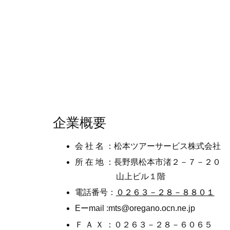
企業概要
会 社 名 ：松本ツアーサービス株式会社
所 在 地 ：長野県松本市渚２－７－２０
山上ビル１階
電話番号：
０２６３－２８－８８０１
Eーmail :mts@oregano.ocn.ne.jp
Ｆ Ａ Ｘ ：０２６３－２８－６０６５