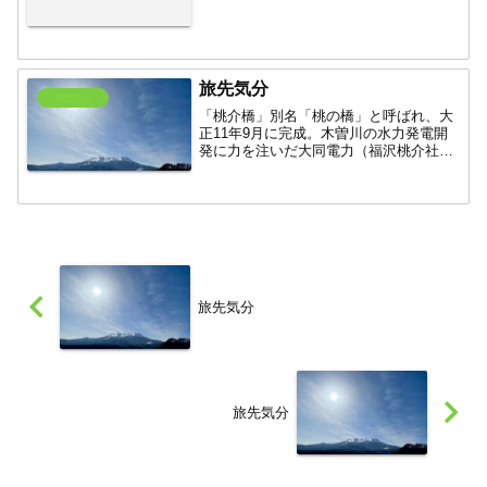
旅先気分
木曽支店
「桃介橋」別名「桃の橋」と呼ばれ、大
正11年9月に完成。木曽川の水力発電開
発に力を注いだ大同電力（福沢桃介社
長）が読売発電所（重要文化財）建設の
資材運搬路として架けられ、その後1993
年にふるさと創生事業の一環として復元
されました。木曽でお...
旅先気分
旅先気分