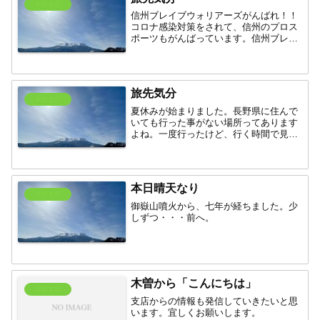
木曽支店
信州ブレイブウォリアーズがんばれ！！
コロナ感染対策をされて、信州のプロス
ポーツもがんばっています。信州ブレイ
ブウォリアーズ観戦の際の宿泊は、松本
ツアーサービス（株）木曽支店へ。私的
には、田臥ファンですが（笑）
旅先気分
木曽支店
夏休みが始まりました。長野県に住んで
いても行った事がない場所ってあります
よね。一度行ったけど、行く時間で見せ
てくる表情が全然違う場所もありますよ
ね。 「美ヶ原高原美術館」 八ヶ岳中
信高原国定公園内に位置します。北アル
プスをはじめとする雄大な...
本日晴天なり
木曽支店
御嶽山噴火から、七年が経ちました。少
しずつ・・・前へ。
木曽から「こんにちは」
木曽支店
支店からの情報も発信していきたいと思
います。宜しくお願いします。